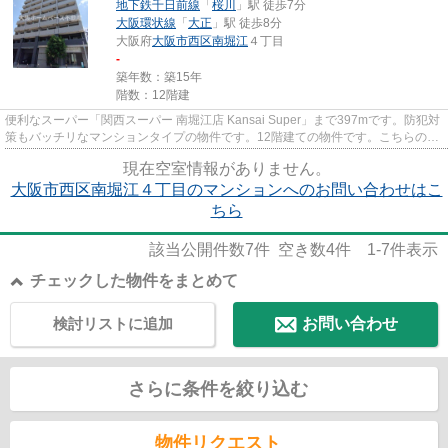
地下鉄千日前線
「
桜川
」駅 徒歩7分
大阪環状線
「
大正
」駅 徒歩8分
大阪府
大阪市西区
南堀江
４丁目
-
築年数：築15年
階数：12階建
便利なスーパー「関西スーパー 南堀江店 Kansai Super」まで397mです。防犯対
策もバッチリなマンションタイプの物件です。12階建ての物件です。こちらの物
件はインターネットをご利用...
現在空室情報がありません。
大阪市西区南堀江４丁目のマンションへのお問い合わせはこ
ちら
該当公開件数
7
件 空き数
4
件
1-7
件表示
チェックした物件をまとめて
検討リストに追加
お問い合わせ
さらに条件を絞り込む
物件リクエスト