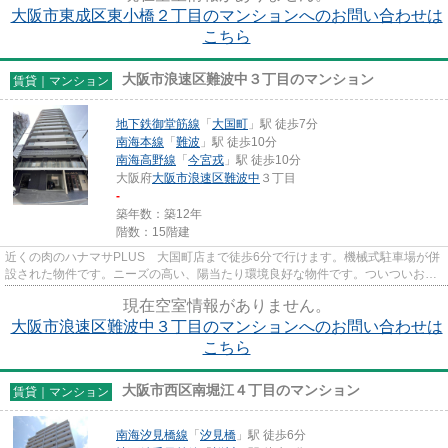
大阪市東成区東小橋２丁目のマンションへのお問い合わせは
こちら
大阪市浪速区難波中３丁目のマンション
賃貸｜マンション
地下鉄御堂筋線
「
大国町
」駅 徒歩7分
南海本線
「
難波
」駅 徒歩10分
南海高野線
「
今宮戎
」駅 徒歩10分
大阪府
大阪市浪速区
難波中
３丁目
-
築年数：築12年
階数：15階建
近くの肉のハナマサPLUS 大国町店まで徒歩6分で行けます。機械式駐車場が併
設された物件です。ニーズの高い、陽当たり環境良好な物件です。ついついお洗
濯したくなっちゃいますよ。共...
現在空室情報がありません。
大阪市浪速区難波中３丁目のマンションへのお問い合わせは
こちら
大阪市西区南堀江４丁目のマンション
賃貸｜マンション
南海汐見橋線
「
汐見橋
」駅 徒歩6分