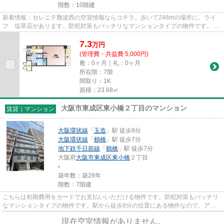
階数：10階建
新着情報：セレニテ難波西の空室情報ならコチラ。歩いて248mの場所に、ライ
フ 塩草店があります。防犯対策もバッチリなマンションタイプの物件です。イ
ンターネット付きの物件です。...
7.3
万
円
(管理費・共益費 5,000円)
敷：0ヶ月｜礼：0ヶ月
所在階：7階
間取り：1K
面積：23.68㎡
大阪市東成区東小橋２丁目のマンション
賃貸｜マンション
大阪環状線
「
玉造
」駅 徒歩9分
大阪環状線
「
鶴橋
」駅 徒歩7分
地下鉄千日前線
「
鶴橋
」駅 徒歩7分
大阪府
大阪市東成区
東小橋
２丁目
-
築年数：築28年
階数：7階建
こちらは初期費用をカードでお支払いいただける物件です。防犯対策もバッチリ
なマンションタイプの物件です。駅から徒歩9分の位置にある物件なので、アク
セスも良好です。共用部には敷...
現在空室情報がありません。