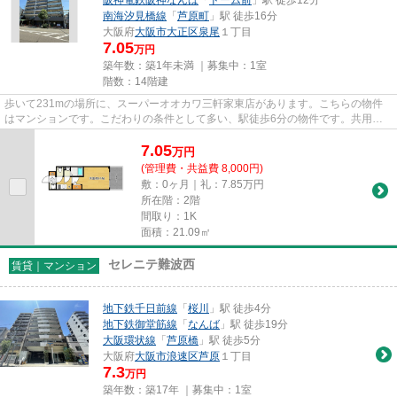
阪神電鉄阪神なんば
「
ドーム前
」駅 徒歩12分
南海汐見橋線
「
芦原町
」駅 徒歩16分
大阪府
大阪市大正区
泉尾
１丁目
7.05
万円
築年数：築1年未満 ｜募集中：
1室
階数：14階建
歩いて231mの場所に、スーパーオオカワ三軒家東店があります。こちらの物件
はマンションです。こだわりの条件として多い、駅徒歩6分の物件です。共用部
には敷地内ごみ置き場・エレベー...
7.05
万
円
(管理費・共益費 8,000円)
敷：0ヶ月｜礼：7.85万円
所在階：2階
間取り：1K
面積：21.09㎡
セレニテ難波西
賃貸｜マンション
地下鉄千日前線
「
桜川
」駅 徒歩4分
地下鉄御堂筋線
「
なんば
」駅 徒歩19分
大阪環状線
「
芦原橋
」駅 徒歩5分
大阪府
大阪市浪速区
芦原
１丁目
7.3
万円
築年数：築17年 ｜募集中：
1室