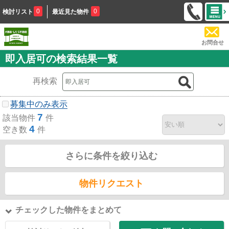
0
0
検討リスト
最近見た物件
お問合せ
即入居可の検索結果一覧
再検索
募集中のみ表示
7
該当物件
件
4
空き数
件
さらに条件を絞り込む
物件リクエスト
チェックした物件をまとめて