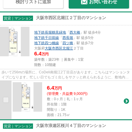
検討リストに追加
お問い合わせ
大阪市西区北堀江２丁目のマンション
賃貸｜マンション
地下鉄長堀鶴見緑地
「
西大橋
」駅 徒歩4分
地下鉄千日前線
「
西長堀
」駅 徒歩5分
地下鉄四つ橋線
「
四ツ橋
」駅 徒歩7分
大阪府
大阪市西区
北堀江
２丁目
6.4
万円
築年数：築23年 ｜募集中：
1室
階数：10階建
歩いて256mの場所に、CoDeli南堀江2丁目店があります。こちらはマンションタ
イプになります。忙しい日でもゴミ出しをサクッと終えられるように、敷地内に
ゴミ置き場をつけております。...
6.4
万
円
(管理費・共益費 9,000円)
敷：0ヶ月｜礼：1ヶ月
所在階：1階
間取り：1K
面積：21.75㎡
大阪市浪速区桜川４丁目のマンション
賃貸｜マンション