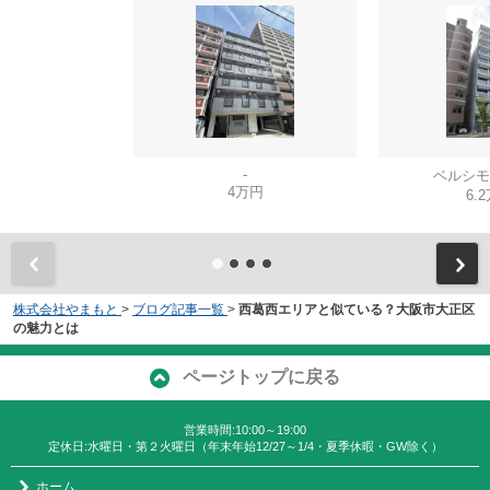
-
ベルシモ
4万円
6.
株式会社やまもと
>
ブログ記事一覧
>
西葛西エリアと似ている？大阪市大正区
の魅力とは
ページトップに戻る
営業時間:10:00～19:00
定休日:水曜日・第２火曜日（年末年始12/27～1/4・夏季休暇・GW除く）
ホーム