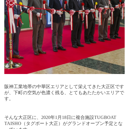
阪神工業地帯の中華区エリアとして栄えてきた大正区です
が、下町の空気が色濃く残る、とてもあたたかいエリアで
す。
そんな大正区に、
2020
年
1
月
18
日に複合施設
TUGBOAT
TAISHO
（タグボート大正）が
グランドオープン予定とな