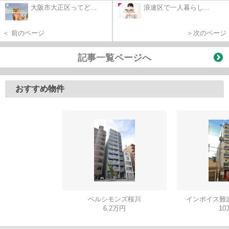
大阪市大正区ってど...
浪速区で一人暮らし...
＜ 前のページ
＞次のページ
記事一覧ページへ
おすすめ物件
ベルシモンズ桜川
インボイス難
6.2万円
10