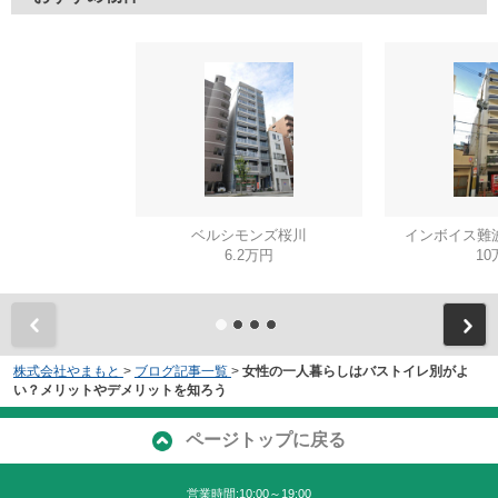
ベルシモンズ桜川
インボイス難
6.2万円
10
株式会社やまもと
>
ブログ記事一覧
>
女性の一人暮らしはバストイレ別がよ
い？メリットやデメリットを知ろう
ページトップに戻る
営業時間:10:00～19:00