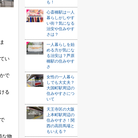
も！
心斎橋駅は一人
暮らしがしやす
い街？気になる
治安や住みやす
。
さは？
ま
一人暮らしを始
める方が気にな
る治安は？芦原
てい
橋駅の住みやす
さ
かで
女性の一人暮ら
しでも大丈夫？
大国町駅周辺の
ける
住みやすさにつ
いて
天王寺区の大阪
上本町駅周辺の
で
住みやすさ！関
西の高田馬場と
もいえる？
頃な物