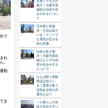
交通アクセスが
魅力！大阪市浪
速区の治安や住
みやすさについ
て
日本橋と秋葉
原・大須は似て
いる！ディープ
街で
な電気が広がる
街の共通...
治安の良さ魅
力！大阪市西区
まれ
堀江エリアの治
ん。
安や住みやすさ
について
通勤
なんば駅と栄駅
周辺は似てい
る！若者が集う
活気ある街の共
通点とは？
てき
一人暮らしの女
性が住みやすい