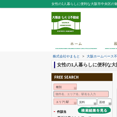
女性の1人暮らしに便利な大阪市中央区の
株式会社やまもと
>
大阪ホームベース
女性の1人暮らしに便利な
種別
エリア| 駅
賃料
面積
-
件該当