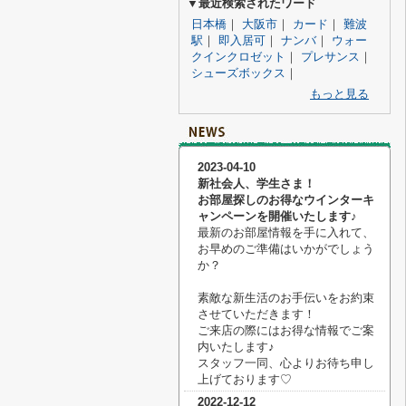
▼最近検索されたワード
日本橋
｜
大阪市
｜
カード
｜
難波
駅
｜
即入居可
｜
ナンバ
｜
ウォー
クインクロゼット
｜
プレサンス
｜
シューズボックス
｜
もっと見る
2023-04-10
新社会人、学生さま！
お部屋探しのお得なウインターキ
ャンペーンを開催いたします♪
最新のお部屋情報を手に入れて、
お早めのご準備はいかがでしょう
か？
素敵な新生活のお手伝いをお約束
させていただきます！
ご来店の際にはお得な情報でご案
内いたします♪
スタッフ一同、心よりお待ち申し
上げております♡
2022-12-12