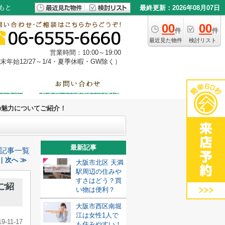
もと
最終更新：2026年08月07日
00
00
件
件
最近見た物件
検討リスト
営業時間：10:00～19:00
年始12/27～1/4・夏季休暇・GW除く）
の魅力についてご紹介！
最新記事
記事一覧
｜次へ ≫
大阪市北区 天満
駅周辺の住みや
すさはどう？買
ご紹
い物は便利？
大阪市西区南堀
江は女性1人で
19-11-17
も住みやすい！