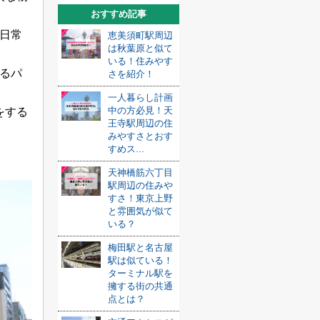
おすすめ記事
日常
恵美須町駅周辺
は秋葉原と似て
いる！住みやす
るパ
さを紹介！
一人暮らし計画
中の方必見！天
をする
王寺駅周辺の住
みやすさとおす
すめス...
天神橋筋六丁目
駅周辺の住みや
すさ！東京上野
と雰囲気が似て
いる？
梅田駅と名古屋
駅は似ている！
ターミナル駅を
擁する街の共通
点とは？