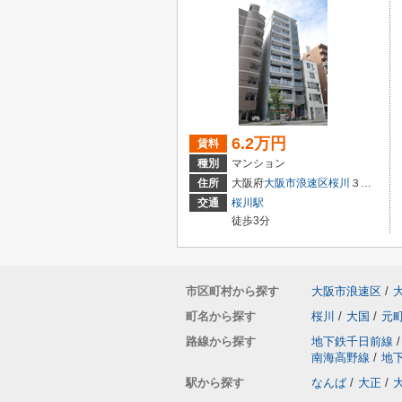
6.2万円
賃料
種別
マンション
住所
大阪府
大阪市浪速区
桜川
３丁目
交通
桜川駅
徒歩3分
市区町村から探す
大阪市浪速区
/
町名から探す
桜川
/
大国
/
元
路線から探す
地下鉄千日前線
/
南海高野線
/
地
駅から探す
なんば
/
大正
/