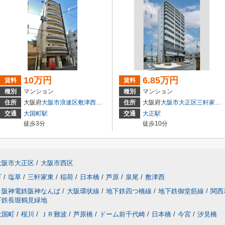
10万円
6.85万円
賃料
賃料
種別
マンション
種別
マンション
住所
大阪府
大阪市浪速区
敷津西
２丁目6-15
住所
大阪府
大阪市大正区
三軒家西
交通
大国町駅
交通
大正駅
徒歩3分
徒歩10分
大阪市大正区
/
大阪市西区
町
/
塩草
/
三軒家東
/
稲荷
/
日本橋
/
芦原
/
泉尾
/
敷津西
阪神電鉄阪神なんば
/
大阪環状線
/
地下鉄四つ橋線
/
地下鉄御堂筋線
/
関西
下鉄長堀鶴見緑地
大国町
/
桜川
/
ＪＲ難波
/
芦原橋
/
ドーム前千代崎
/
日本橋
/
今宮
/
汐見橋