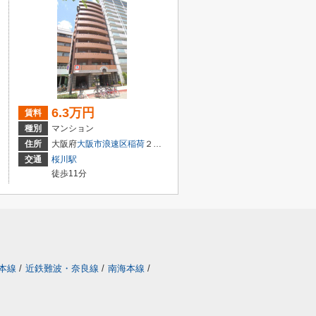
6.3万円
賃料
種別
マンション
３丁目
住所
大阪府
大阪市浪速区
稲荷
２丁目
交通
桜川駅
徒歩11分
本線
/
近鉄難波・奈良線
/
南海本線
/